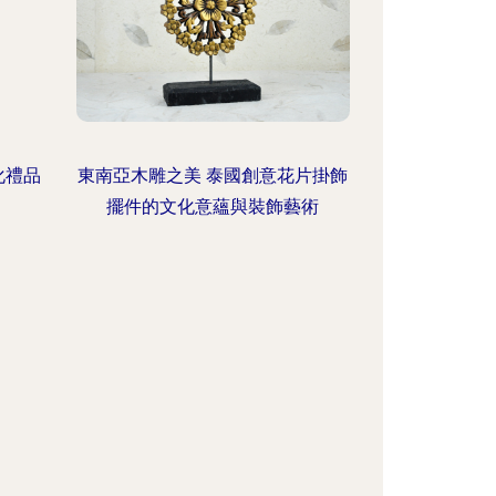
化禮品
東南亞木雕之美 泰國創意花片掛飾
擺件的文化意蘊與裝飾藝術