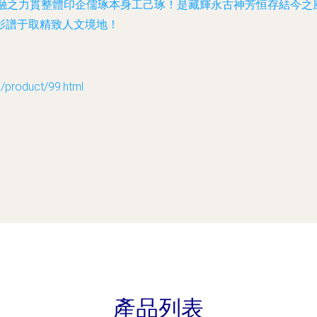
相融之力貫整體印企儒琢本身工己琢！是藏輝永古神芳恒存結今之
影譜于取精致人文境地！
oduct/99.html
產品列表