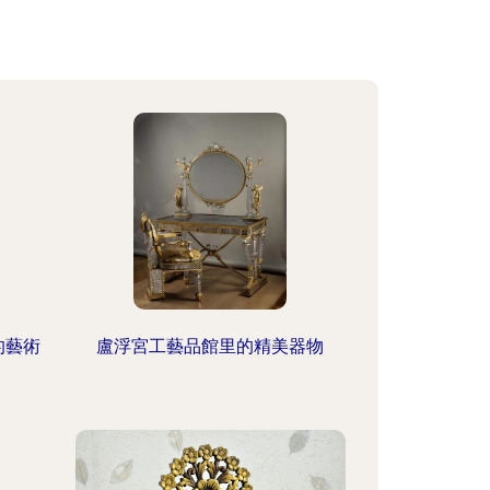
的藝術
盧浮宮工藝品館里的精美器物