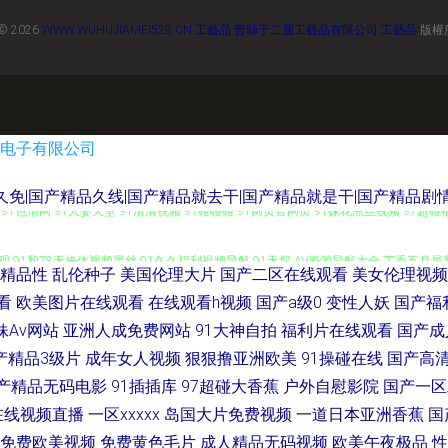
© 2026
WWW.WUHUJIAMEI528.CN
工藝品
曹縣于二麗工藝品有限公司
工藝品
版權
电子有限公司
免|国产精品久线|国产精品就去干|国产精品就是干|国产精品剧情
91色惰网 91人妻天堂 91清清视频 91碰碰碰 91网页官网页 91探花黑丝视频 97超
在线观 91和78无掩体视频黑丝 91久久福利视频导航 91无探 AV资源导航大全 丁香
精品性
乱伦种子
美国伦理大片
国产二区在线观看
美女伦理视频
国产精品在线91 日韩伦理一本道 91传媒网站 殴美一二三 国产精品自拍在线 最新色悠悠
看
欧美图片在线观看
在线观看h视频
国产a级0
变性人妖
国产福
妹Av网站
亚洲人成免费网站
91大神自拍
福利片在线观看
国产成
码妻精品一区二区 91福利社导航视频 91福利淫导航 91桃色在线 91爽片网站 超碰
产精品3级片
成年女人视频
狠狠撸亚洲欧美
91操碰在线
国产高
产精品无码电影
91插插库
97超碰大香蕉
户外自慰影院
国产一区
 久草在线资源网 蜜桃视频免费福利 日本a区国产精品水牛 探花少妇探花 微拍福利伦理 
在线视频直播
一区xxxxx
岛国大片免费视频
一道日本亚洲香蕉
国
免费欧美视频
免费黄色毛片
成人精品无码视频
欧美午夜极品
性
 91在观 91综合网在线视频 91资源在线 91在线视屏 成人亚洲性夜 福利导航 国产玖