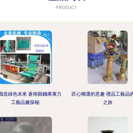
PRODUCT
織造綠色未來 蒼南縣錢庫康力
匠心獨運的意趣 禮品工藝品
工藝品廠探秘
之旅