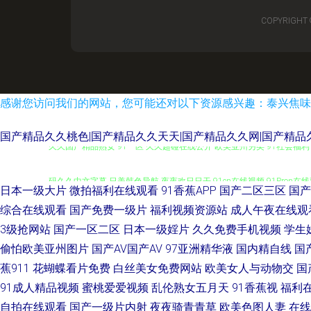
COPYRIGHT 
感谢您访问我们的网站，您可能还对以下资源感兴趣：泰兴焦味
国产精品久久桃色|国产精品久久天天|国产精品久久网|国产精品久
久久国产精品熟女 91一区 久久超碰在线公开 欧美亚州另类 91社会福利 
码久久中文字幕 日美韩色导航 夜夜欢日日干 91cn在线视频 91Pron
日本一级大片
微拍福利在线观看
91香蕉APP
国产二区三区
国产
成人 日本A黄 日韩精品6 婷婷五月天女人图 五月婷婷深爱网 91伊人叉 
综合在线观看
国产免费一级片
福利视频资源站
成人午夜在线观
3级抢网站
国产一区二区
日本一级婬片
久久免费手机视频
学生
黑丝91 国产精品久久免费 久草福利视频免费 欧美性交A 人妻操人人 无
偷怕欧美亚州图片
国产AV国产AV
97亚洲精华液
国内精自线
国
蕉911
花蝴蝶看片免费
白丝美女免费网站
欧美女人与动物交
国
院 国产麻豆加勒 国内51视频 精东逼成人 黄色精品网址 久久人妻精品
91成人精品视频
蜜桃爱爱视频
乱伦熟女五月天
91香蕉视
福利
自拍在线观看
国产一级片内射
夜夜骑青青草
欧美色图人妻
在线
福利专区 91福利视频网址 91狠人综合久久 91黄篇 91网址免费观看视频