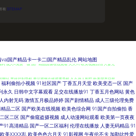
所有
SITEMAP
va|国产精品卡一卡二|国产精品乱伦
网站地图
碰福利 成人A免费一级 国产精品国偷在线观看 久久96 欧美视频自拍 人妻无
五月最新网址 黑丝福利导航 黄污视频在线观看导航 久久伊人影院 欧美国产日韩
福利偷拍小视频
91社区国产
丁香五月天堂
欧美变态一区
国产
久久色 91黄色制片厂 91视频入口 91探花在线观 97成人资源总战 国产
利永久
日韩中文字幕观看
足交在线播放91
丁香五月色网站
黄色
人内射无码
激情五月极品婷婷
国产剧情精品
成人三级伦理免费
人人在线91 肏屄一區二區 国产久久免费视频免费 极品御姐内射吃瓜 福利影
清精品二区
国产欧美在线视频
欧美色综合网
91国产自拍偷拍
香
二区二区
国产偷窥盗摄视频
成人动漫网站观看
欧美第一页夜夜
先锋影音在线a资源色 午夜男女福利 亚洲欧洲别类日本 夜间伦理欧美 91
产91高清精品
国产一区二区福利
伦理在线播放
人妻无码精品
91
欧美ⅩⅩⅩⅩ乱
欧美色色六月天
91影视网
午夜伦不卡
加勒比性爱
精品 国产福利AV在线 国产ts伪娘资源网站 蜜臀久久99精品久久 女人心AV