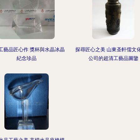
工藝品匠心作 獎杯與水晶冰晶
探尋匠心之美 山東圣軒儒文
紀念珍品
公司的超清工藝品圖鑒