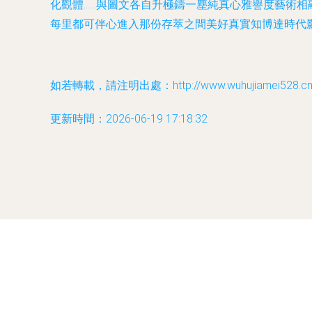
化觀體……與圖文各自升極鑄一塵純真心雅譽度藝術
每里都可伴心進入那份存萃之間美好真實知博達時代
如若轉載，請注明出處：http://www.wuhujiamei528.cn/pr
更新時間：2026-06-19 17:18:32