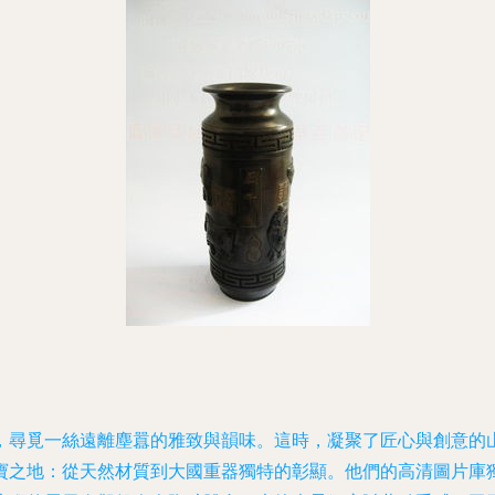
，尋覓一絲遠離塵囂的雅致與韻味。這時，凝聚了匠心與創意的
寶之地：從天然材質到大國重器獨特的彰顯。他們的高清圖片庫