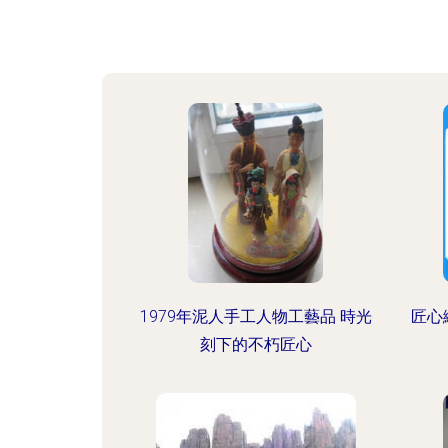
1979年泥人手工人物工藝品 時光
匠心
刻下的不朽匠心