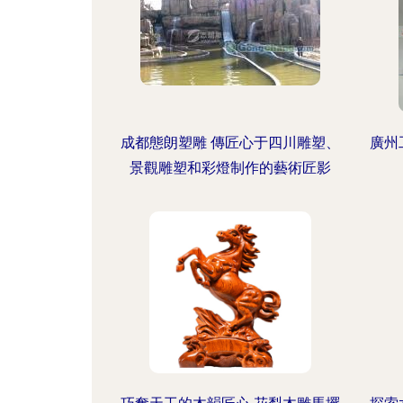
成都態朗塑雕 傳匠心于四川雕塑、
廣州
景觀雕塑和彩燈制作的藝術匠影