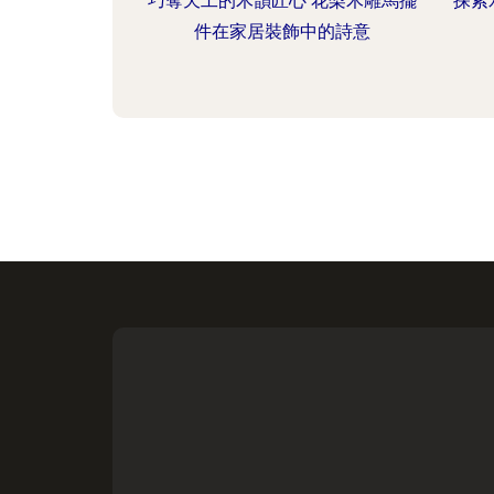
巧奪天工的木韻匠心 花梨木雕馬擺
探索
件在家居裝飾中的詩意