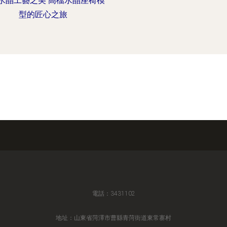
水晶工藝之美 高檔水晶座椅模
型的匠心之旅
電話：3431102
地址：山東省菏澤市曹縣青菏街道東常寨村